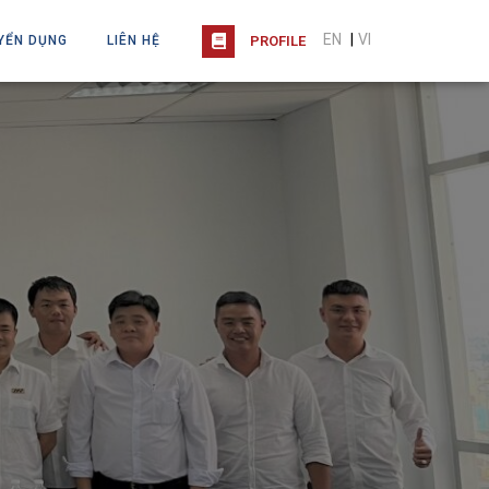
EN
|
VI
YỂN DỤNG
LIÊN HỆ
PROFILE