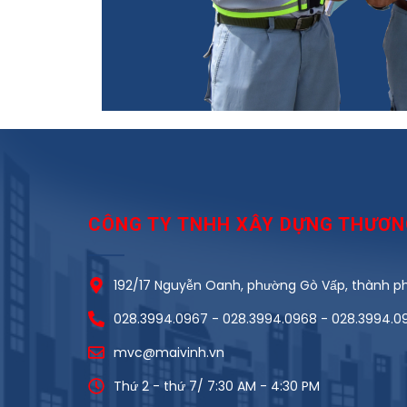
CÔNG TY TNHH XÂY DỰNG THƯƠNG
192/17 Nguyễn Oanh, phường Gò Vấp, thành phô
028.3994.0967 - 028.3994.0968 - 028.3994.0
mvc@maivinh.vn
Thứ 2 - thứ 7/ 7:30 AM - 4:30 PM