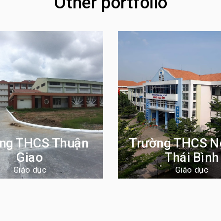
Other portfolio
ng THCS Thuận
Trường THCS N
Giao
Thái Bình
Giáo dục
Giáo dục