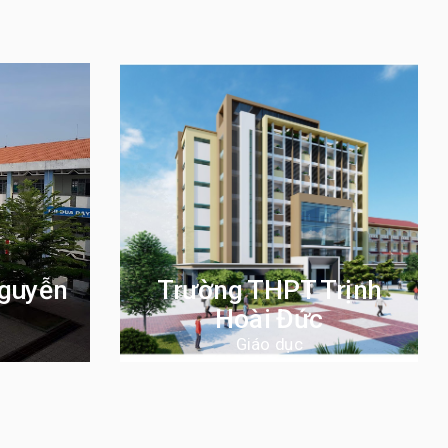
guyễn
Trường THPT Trịnh
Hoài Đức
Giáo dục