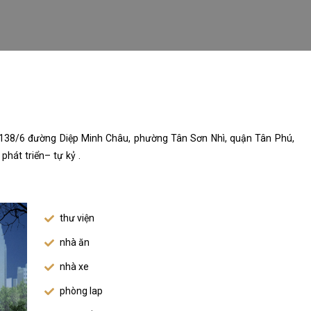
số 138/6 đường Diệp Minh Châu, phường Tân Sơn Nhì, quận Tân Phú,
 phát triển– tự kỷ .
thư viện
nhà ăn
nhà xe
phòng lap