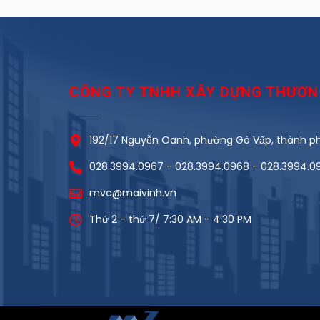
CÔNG TY TNHH XÂY DỰNG THƯƠNG
192/17 Nguyễn Oanh, phường Gò Vấp, thành phô
028.3994.0967 - 028.3994.0968 - 028.3994.0
mvc@maivinh.vn
Thứ 2 - thứ 7/ 7:30 AM - 4:30 PM