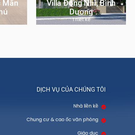
c Mãn
Villa Đông Nhì, Bình
hú
Dương
Thiết kế
DỊCH VỤ CỦA CHÚNG TÔI
Nhà liền kề
Chung cư & cao ốc văn phòng
Giáo dục