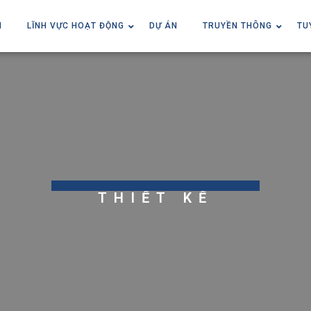
I
LĨNH VỰC HOẠT ĐỘNG
DỰ ÁN
TRUYỀN THÔNG
TU
THIẾT KẾ