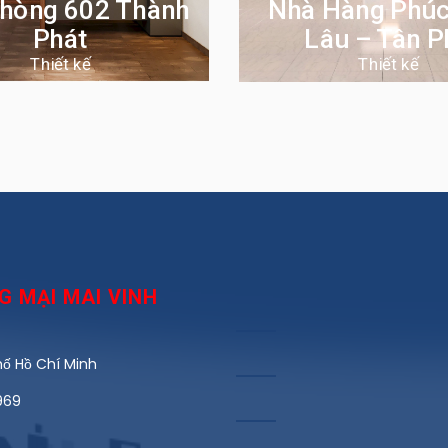
hòng 602 Thành
Nhà Hàng Phú
Phát
Lâu – Tân P
Thiết kế
Thiết kế
 MẠI MAI VINH
́ Hồ Chí Minh
969