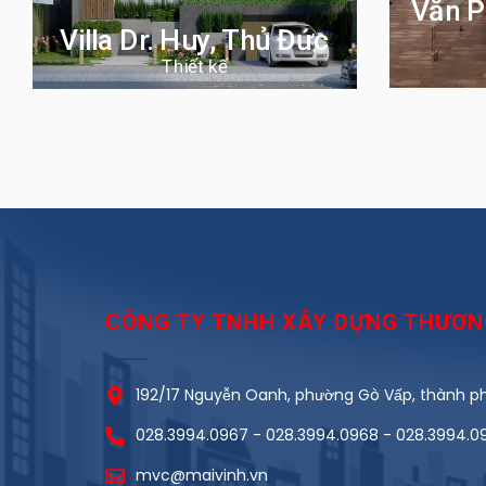
Văn P
Villa Dr. Huy, Thủ Đức
Thiết kế
CÔNG TY TNHH XÂY DỰNG THƯƠNG
192/17 Nguyễn Oanh, phường Gò Vấp, thành phô
028.3994.0967 - 028.3994.0968 - 028.3994.0
mvc@maivinh.vn