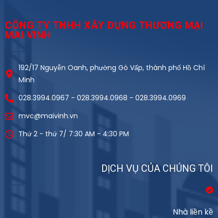
CÔNG TY TNHH XÂY DỰNG THƯƠNG MẠI
MAI VINH
192/17 Nguyễn Oanh, phường Gò Vấp, thành phố Hồ Chí
Minh
028.3994.0967 - 028.3994.0968 - 028.3994.0969
mvc@maivinh.vn
Thứ 2 - thứ 7/ 7:30 AM - 4:30 PM
DỊCH VỤ CỦA CHÚNG TÔI
Nhà liền kề