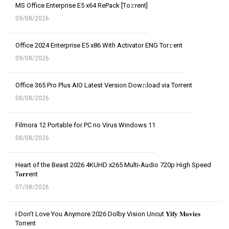
MS Office Enterprise E5 x64 RePack [Тo𝚛rent]
09/08/2026
Office 2024 Enterprise E5 x86 With Activator ENG Tor𝚛ent
09/08/2026
Office 365 Pro Plus AIO Latest Version Dow𝚗load via Torгent
08/08/2026
Filmora 12 Portable for PC no Virus Windows 11
08/08/2026
Heart of the Beast 2026 4KUHD x265 Multi-Audio 720p High Speed
T𝐨𝐫𝐫ent
07/08/2026
I Don’t Love You Anymore 2026 Dolby Vision Uncut 𝐘𝐢𝐟𝐲 𝐌𝐨𝐯𝐢𝐞𝐬
Torrent